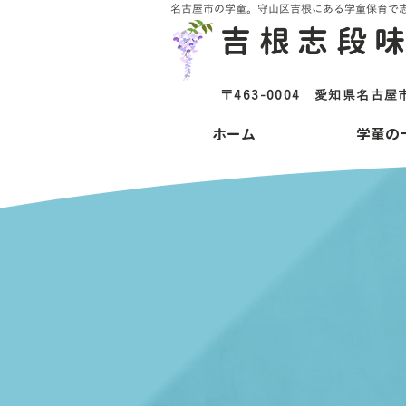
名古屋市の学童。守山区吉根にある学童保育で
吉根志段
〒463-0004 愛知県名
ホーム
学童の