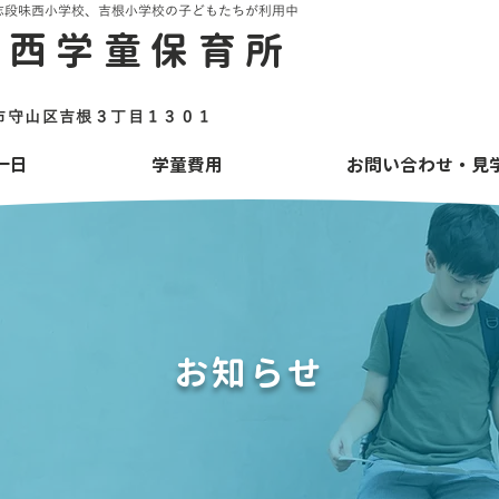
志段味西小学校、吉根小学校の子どもたちが利用中
味西学童保育所
古屋市守山区吉根３丁目１３０１
一日
学童費用
お問い合わせ・見
お知らせ